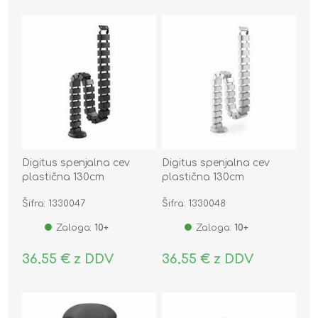
Digitus spenjalna cev
Digitus spenjalna cev
plastična 130cm
plastična 130cm
vertikalna črna DA-90505
vertikalna srebrna DA-
Šifra: 1330047
Šifra: 1330048
90506
Zaloga:
10+
Zaloga:
10+
36,55 € z DDV
36,55 € z DDV