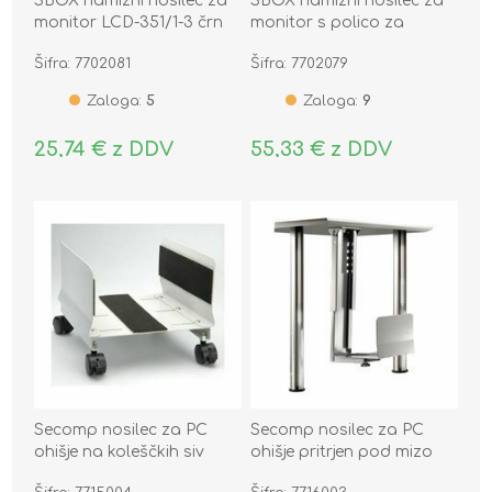
SBOX namizni nosilec za
SBOX namizni nosilec za
monitor LCD-351/1-3 črn
monitor s polico za
prenosnik LCD-LM01-2 črn
Šifra: 7702081
Šifra: 7702079
Zaloga:
5
Zaloga:
9
25,74 € z DDV
55,33 € z DDV
Secomp nosilec za PC
Secomp nosilec za PC
ohišje na koleščkih siv
ohišje pritrjen pod mizo
17.05.1516-5
siv 17.03.1128