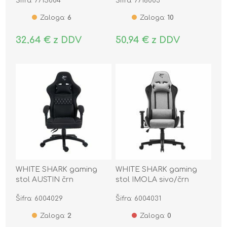
Šifra: 7715004
Šifra: 7716003
Zaloga:
6
Zaloga:
10
32,64 € z DDV
50,94 € z DDV
WHITE SHARK gaming
WHITE SHARK gaming
stol AUSTIN črn
stol IMOLA sivo/črn
Šifra: 6004029
Šifra: 6004031
Zaloga:
2
Zaloga:
0