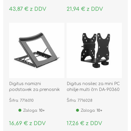
43,87 € z DDV
21,94 € z DDV
Digitus namizni
Digitus nosilec za mini PC
podstavek za prenosnik
ohišje multi črn DA-90360
nastavljiv DA-90368
Šifra: 7716010
Šifra: 7716028
Zaloga:
10+
Zaloga:
10+
16,69 € z DDV
17,26 € z DDV