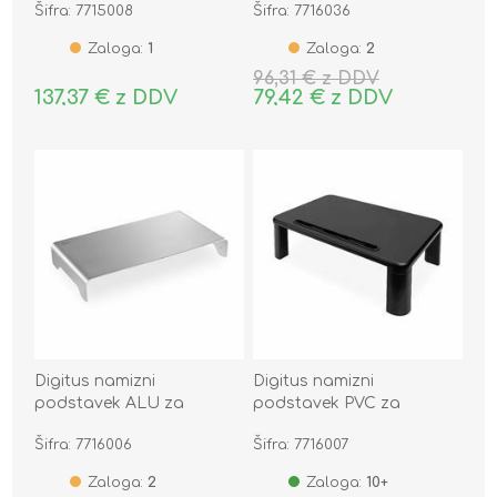
Šifra: 7715008
Šifra: 7716036
Zaloga:
1
Zaloga:
2
96,31 € z DDV
137,37 € z DDV
79,42 € z DDV
Digitus namizni
Digitus namizni
podstavek ALU za
podstavek PVC za
monitor srebrn DA-90369
monitor črn DA-90458
Šifra: 7716006
Šifra: 7716007
Zaloga:
2
Zaloga:
10+