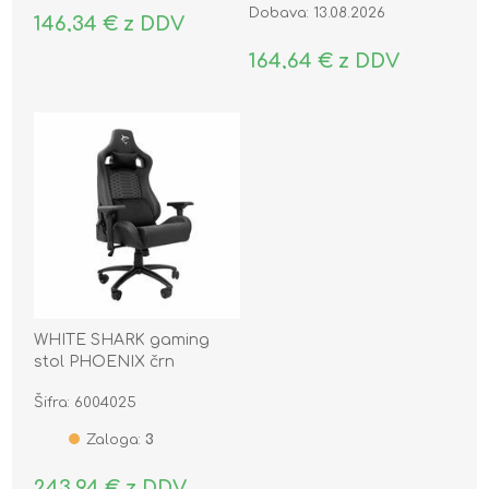
Dobava: 13.08.2026
146,34 € z DDV
164,64 € z DDV
WHITE SHARK gaming
stol PHOENIX črn
Šifra: 6004025
Zaloga:
3
243,94 € z DDV