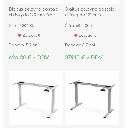
Digitus delovna postaja-
Digitus delovna postaja-
el.dvig do 120cm višine
el.dvig do 121cm s
kotna miza bela DA-
predalom in USB
Šifra: 6004035
Šifra: 6004005
90453
polnilcem miza bela
Zaloga:
0
Zaloga:
0
Dobava: 5-7 dni
Dobava: 5-7 dni
626,30 € z DDV
379,13 € z DDV