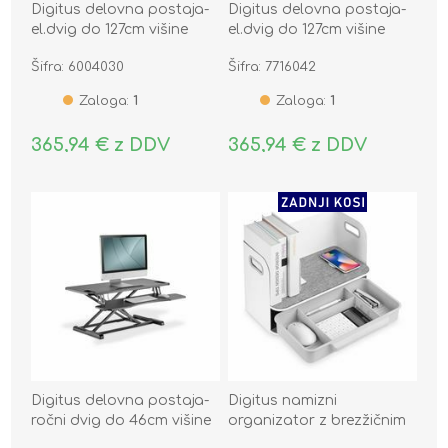
Digitus delovna postaja-
Digitus delovna postaja-
el.dvig do 127cm višine
el.dvig do 127cm višine
miza bela DA-90433
miza srebrna DA-90435
Šifra: 6004030
Šifra: 7716042
Zaloga:
1
Zaloga:
1
365,94 € z DDV
365,94 € z DDV
Digitus delovna postaja-
Digitus namizni
ročni dvig do 46cm višine
organizator z brezžičnim
črna DA-90380-1
Qi polnilcem DA-90442