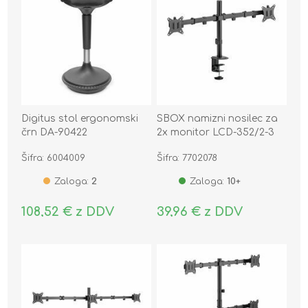
Digitus stol ergonomski
SBOX namizni nosilec za
črn DA-90422
2x monitor LCD-352/2-3
črn
Šifra: 6004009
Šifra: 7702078
Zaloga:
2
Zaloga:
10+
108,52 € z DDV
39,96 € z DDV