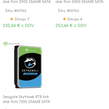
disk 9cm 5900 256MB SATA
disk 9cm 5400 256MB SATA
ST4000VX016
ST6000VX009
Šifra: 8907160
Šifra: 8907162
Zaloga:
7
Zaloga:
6
235,34 € z DDV
253,64 € z DDV
Seagate SkyHawk 8TB trdi
disk 9cm 7200 256MB SATA
ST8000VE001