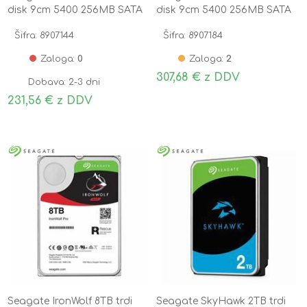
disk 9cm 5400 256MB SATA
disk 9cm 5400 256MB SATA
ST4000VN006
ST6000VN006
Šifra: 8907144
Šifra: 8907184
Zaloga:
0
Zaloga:
2
307,68 € z DDV
Dobava: 2-3 dni
231,56 € z DDV
Seagate IronWolf 8TB trdi
Seagate SkyHawk 2TB trdi