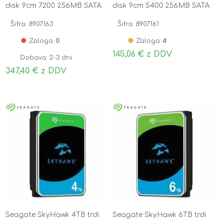
disk 9cm 7200 256MB SATA
disk 9cm 5400 256MB SATA
ST8000VN004
ST2000VX017
Šifra: 8907163
Šifra: 8907161
Zaloga:
0
Zaloga:
4
145,06 € z DDV
Dobava: 2-3 dni
347,40 € z DDV
Seagate SkyHawk 4TB trdi
Seagate SkyHawk 6TB trdi