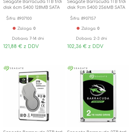
Seagate Barracuda 1TB trdi
Seagate Barracuda 1TB trdi
disk 6cm 5400 128MB SATA
disk 9cm 5400 256MB SATA
ST1000LM048
ST1000DM014
Šifra: 8907100
Šifra: 8907157
Zaloga:
0
Zaloga:
0
Dobava: 7-14 dni
Dobava: 2-3 dni
121,88 € z DDV
102,36 € z DDV