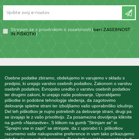
Strinjam se s pravilnikom o zasebnosti (
beri ZASEBNOST
IN PIŠKOTKI
)
INFORMACIJE
Osebne podatke zbiramo, obdelujemo in varujemo v skladu s
predpisi, ki urejajo varstvo osebnih podatkov, Zakonom o varstvu
osebnih podatkov, Evropsko uredbo o varstvu osebnih podatkov
MOJ RAČUN
ter drugimi zakoni, ki urejajo naše poslovanje. Uporabljamo
piškotke in podobne tehnologije sledenja, da zagotovimo
delovanje spletne strani ter izboljšamo vašo uporabniško izkušnjo.
STORITEV ZA STRANKE
Del teh piškotkov je nujno potrebnih za delovanje strani, drugi pa
se izvajajo le z vašo privolitvijo. Za posamezna dovoljenja kliknite
na gumb »Nastavitve«. S klikom na gumb "Strinjam se" in
"Sprejmi vse in zapri" se strinjate, da z uporabo t.i. piškotkov
SPREMLJAJTE NAS
razumemo vaše nakupovalne preference in vam tako prikazujemo