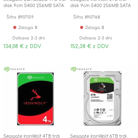
disk 9cm 5400 256MB SATA
disk 9cm 5400 256MB SATA
ST4000DM004
ST2000VN003
Šifra: 8907159
Šifra: 8907168
Zaloga:
0
Zaloga:
0
Dobava: 2-3 dni
Dobava: 2-3 dni
134,08 € z DDV
152,38 € z DDV
Seagate IronWolf 4TB trdi
Seagate IronWolf 6TB trdi