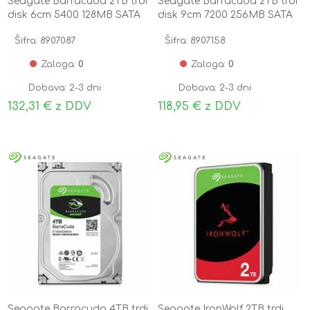
Seagate Barracuda 2TB trdi
Seagate Barracuda 2TB trdi
disk 6cm 5400 128MB SATA
disk 9cm 7200 256MB SATA
ST2000LM015
ST2000DM008
Šifra: 8907087
Šifra: 8907158
Zaloga:
0
Zaloga:
0
Dobava: 2-3 dni
Dobava: 2-3 dni
132,31 € z DDV
118,95 € z DDV
Seagate Barracuda 4TB trdi
Seagate IronWolf 2TB trdi