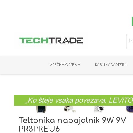
MREŽNA OPREMA
KABLI / ADAPTERJI
RAČUNALNIŠKI VIDEO
PRENOSNIKI / MINI PC
NADZORNE KAMERE
MNOŽILNIKI
NOSILCI
BAKER
SHRANJEVANJE
KVM STIKALA
PODATKOVNI
SNEMALNIKI
NAPAJANJE
OPTIKA
KABLI
Teltonika napajalnik 9W 9V
PR3PREU6