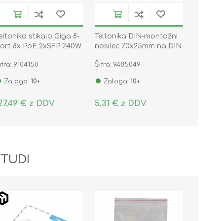
eltonika stikalo Giga 8-
Teltonika DIN–montažni
ort 8x PoE 2xSFP 240W
nosilec 70x25mm na DIN
IN Mini TSW200-62W
letev 35mm PR5MEC11
ifra: 9104150
Šifra: 9485049
Zaloga:
10+
Zaloga:
10+
27,49 € z DDV
5,31 € z DDV
 TUDI