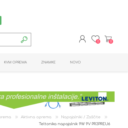
0
0
REGISTRACIJA
KVM OPREMA
ZNAMKE
NOVO
PRIJAVA
MONTAŽNA OPREMA
POTROŠNI MATERIAL
AKTIVNA OPREMA
LINE EXTENDER
PC OPREMA
ADAPTERJI
KARTICE / ČITALCI
BATERIJE / LED
PROGRAMSKA
NAPAJALNI
ORODJA
OPREMA
prema
Aktivna oprema
Napajalniki / Zaščite
Teltonika napajalnik 9W 9V PR3PREU6