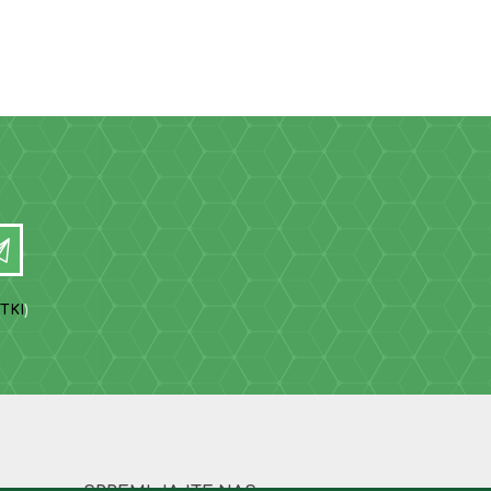
TKI
)