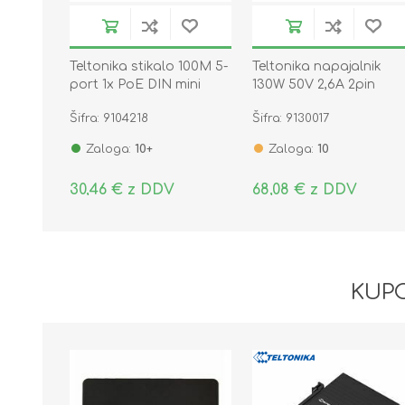
Teltonika stikalo 100M 5-
Teltonika napajalnik
port 1x PoE DIN mini
130W 50V 2,6A 2pin
kovinsko ohišje TSW010
PR318EUA
Šifra: 9104218
Šifra: 9130017
Zaloga:
10+
Zaloga:
10
30,46 € z DDV
68,08 € z DDV
KUPC