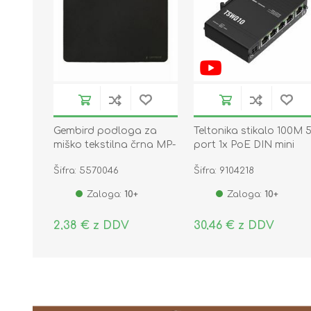
Gembird podloga za
Teltonika stikalo 100M 5
miško tekstilna črna MP-
port 1x PoE DIN mini
S-BK
kovinsko ohišje TSW010
Šifra: 5570046
Šifra: 9104218
Zaloga:
10+
Zaloga:
10+
2,38 € z DDV
30,46 € z DDV