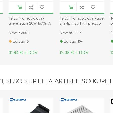
Teltonika napajalnik
Teltonika napajalni kabel
T
univerzalni 20W 1670mA
2m 4pin za hitri priklop
p
12V DIN Weho
PR2FK20M
D
Šifra: 9130012
Šifra: 8510089
Š
Zaloga:
6
Zaloga:
10+
31,84 € z DDV
12,38 € z DDV
1
I, KI SO KUPILI TA ARTIKEL SO KUPILI