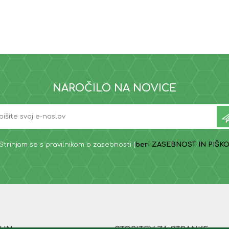
NAROČILO NA NOVICE
Strinjam se s pravilnikom o zasebnosti (
beri ZASEBNOST IN PIŠKO