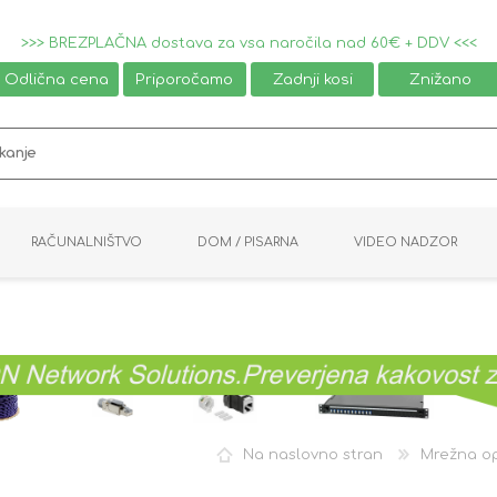
>>> BREZPLAČNA dostava za vsa naročila nad 60€ + DDV <<<
Odlična cena
Priporočamo
Zadnji kosi
Znižano
RAČUNALNIŠTVO
DOM / PISARNA
VIDEO NADZOR
MIŠKE / TIPKOVNICE
PAMETNI DOM
AVDIO / VIDEO
NAPAJALNIKI
KVM KABLI
KABINETI
PISARNIŠKA OPREMA
PRETVORNIKI
AV STIKALA
VTIČNICE
NALEPKE
GAMING
Na naslovno stran
Mrežna o