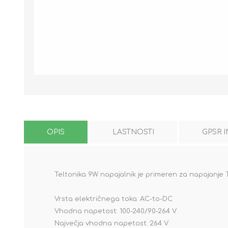
OPIS
LASTNOSTI
GPSR 
Teltonika 9W napajalnik je primeren za napajanje T
Vrsta električnega toka: AC-to-DC
Vhodna napetost: 100-240/90-264 V
Največja vhodna napetost: 264 V