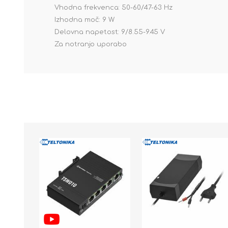
Vhodna frekvenca: 50-60/47-63 Hz
Izhodna moč: 9 W
Delovna napetost: 9/8.55-9.45 V
Za notranjo uporabo