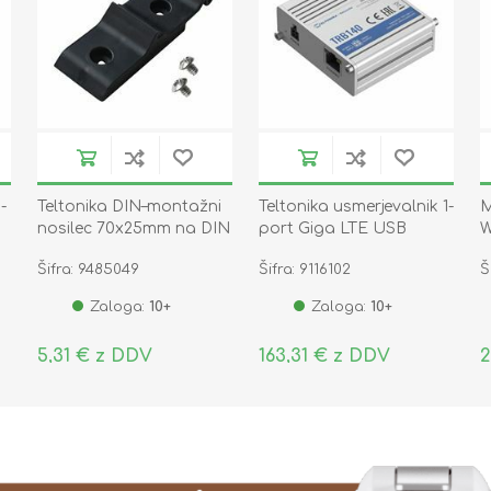
-
Teltonika DIN–montažni
Teltonika usmerjevalnik 1-
M
nosilec 70x25mm na DIN
port Giga LTE USB
W
letev 35mm PR5MEC11
TRB140003000
R
Šifra: 9485049
Šifra: 9116102
Š
Zaloga:
10+
Zaloga:
10+
5,31 € z DDV
163,31 € z DDV
2