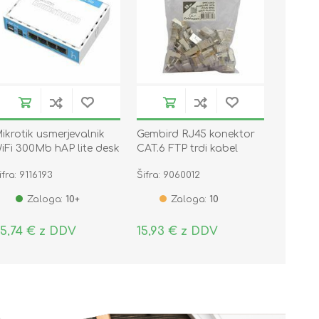
ikrotik usmerjevalnik
Gembird RJ45 konektor
iFi 300Mb hAP lite desk
CAT.6 FTP trdi kabel
B941-2nD
pak/50 PLUG6SP/50
ifra: 9116193
Šifra: 9060012
Zaloga:
10+
Zaloga:
10
5,74 € z DDV
15,93 € z DDV