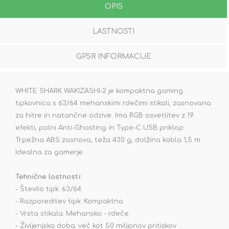
OPIS
LASTNOSTI
GPSR INFORMACIJE
WHITE SHARK WAKIZASHI-2 je kompaktna gaming
tipkovnica s 63/64 mehanskimi rdečimi stikali, zasnovana
za hitre in natančne odzive. Ima RGB osvetlitev z 19
efekti, polni Anti-Ghosting in Type-C USB priklop.
Trpežna ABS zasnova, teža 430 g, dolžina kabla 1,5 m.
Idealna za gamerje.
Tehnične lastnosti:
- Število tipk: 63/64
- Razporeditev tipk: Kompaktna
- Vrsta stikala: Mehansko - rdeče
- Življenjska doba: več kot 50 milijonov pritiskov