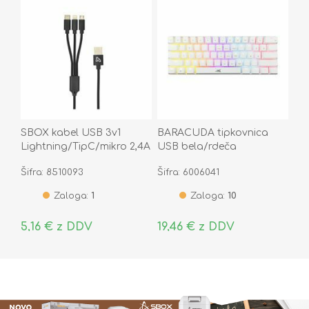
SBOX kabel USB 3v1
BARACUDA tipkovnica
Lightning/TipC/mikro 2,4A
USB bela/rdeča
1m
mehanska stikala gaming
Šifra: 8510093
Šifra: 6006041
BGK-03211 DOLPHI
Zaloga:
1
Zaloga:
10
5,16 € z DDV
19,46 € z DDV