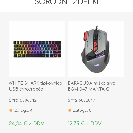
SORODNI IZDELKI
WHITE SHARK tipkovnica
BARACUDA miška siva
USB črno/rdeča
BGM-047 MANTA-G
mehanska stikala US GK-
Gaming
Šifra: 6006042
Šifra: 6002047
2202 ASHIKO-2B
Zaloga:
4
Zaloga:
3
24,34 € z DDV
12,75 € z DDV