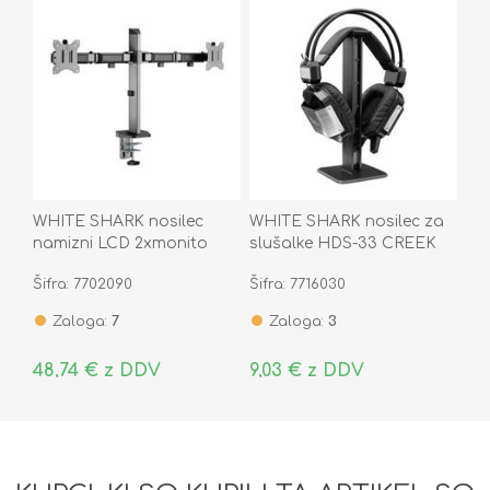
WHITE SHARK nosilec
WHITE SHARK nosilec za
namizni LCD 2xmonito
slušalke HDS-33 CREEK
Gaming črn GMS-3205
Šifra: 7702090
Šifra: 7716030
AMENHOTEP-II
Zaloga:
7
Zaloga:
3
48,74 € z DDV
9,03 € z DDV