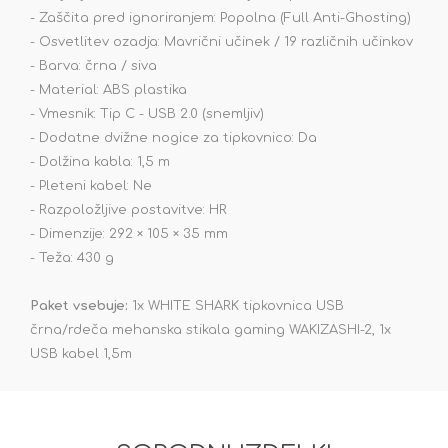
- Zaščita pred ignoriranjem: Popolna (Full Anti-Ghosting)
- Osvetlitev ozadja: Mavrični učinek / 19 različnih učinkov
- Barva: črna / siva
- Material: ABS plastika
- Vmesnik: Tip C - USB 2.0 (snemljiv)
- Dodatne dvižne nogice za tipkovnico: Da
- Dolžina kabla: 1,5 m
- Pleteni kabel: Ne
- Razpoložljive postavitve: HR
- Dimenzije: 292 × 105 × 35 mm
- Teža: 430 g
Paket vsebuje:
1x WHITE SHARK tipkovnica USB
črna/rdeča mehanska stikala gaming WAKIZASHI-2, 1x
USB kabel 1,5m