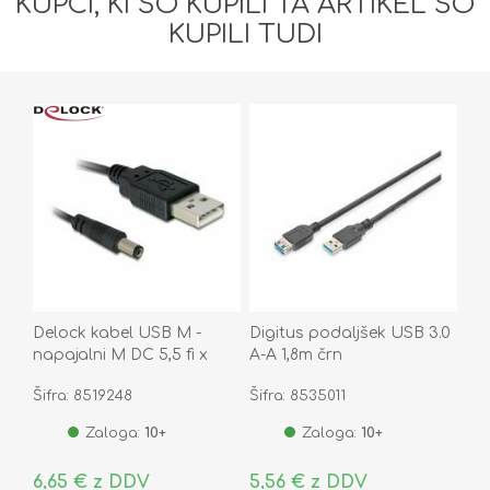
KUPCI, KI SO KUPILI TA ARTIKEL SO
KUPILI TUDI
Delock kabel USB M -
Digitus podaljšek USB 3.0
napajalni M DC 5,5 fi x
A-A 1,8m črn
2,1mm 1m 82197
Šifra: 8519248
Šifra: 8535011
Zaloga:
10+
Zaloga:
10+
6,65 € z DDV
5,56 € z DDV