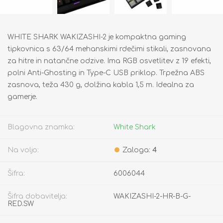
WHITE SHARK WAKIZASHI-2 je kompaktna gaming
tipkovnica s 63/64 mehanskimi rdečimi stikali, zasnovana
za hitre in natančne odzive. Ima RGB osvetlitev z 19 efekti,
polni Anti-Ghosting in Type-C USB priklop. Trpežna ABS
zasnova, teža 430 g, dolžina kabla 1,5 m. Idealna za
gamerje.
Blagovna znamka:
White Shark
Na voljo:
Zaloga:
4
Šifra:
6006044
Šifra dobavitelja:
WAKIZASHI-2-HR-B-G-
RED.SW