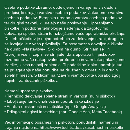
INFORMACIJE
Osebne podatke zbiramo, obdelujemo in varujemo v skladu s
predpisi, ki urejajo varstvo osebnih podatkov, Zakonom o varstvu
osebnih podatkov, Evropsko uredbo o varstvu osebnih podatkov
MOJ RAČUN
ter drugimi zakoni, ki urejajo naše poslovanje. Uporabljamo
piškotke in podobne tehnologije sledenja, da zagotovimo
delovanje spletne strani ter izboljšamo vašo uporabniško izkušnjo.
STORITEV ZA STRANKE
Del teh piškotkov je nujno potrebnih za delovanje strani, drugi pa
se izvajajo le z vašo privolitvijo. Za posamezna dovoljenja kliknite
na gumb »Nastavitve«. S klikom na gumb "Strinjam se" in
"Sprejmi vse in zapri" se strinjate, da z uporabo t.i. piškotkov
SPREMLJAJTE NAS
razumemo vaše nakupovalne preference in vam tako prikazujemo
izdelke, ki vas najbolj zanimajo. Ti podatki se lahko uporabijo tudi
za prilagajanje naše ponudbe na družbenih omrežjih in drugih
spletnih mestih. S klikom na "Zavrni vse" dovolite uporabo zgolj
nujnih - zahtevanih piškotkov.
Blatnica 8, 1236 Trzin
Nameni uporabe piškotkov:
• Tehnično delovanje spletne strani in varnost (nujni piškotki)
+386 1 562 21 11
• Izboljšanje funkcionalnosti in uporabniške izkušnje
• Analiza obiskanosti in statistika (npr. Google Analytics)
• Prilagojeni oglasi in vsebine (npr. Google Ads, Meta/Facebook)
Več informacij o posameznih piškotkih, ponudnikih, namenu in
trajanju najdete na
https://www.techtrade.si/zasebnost-in-piskotki