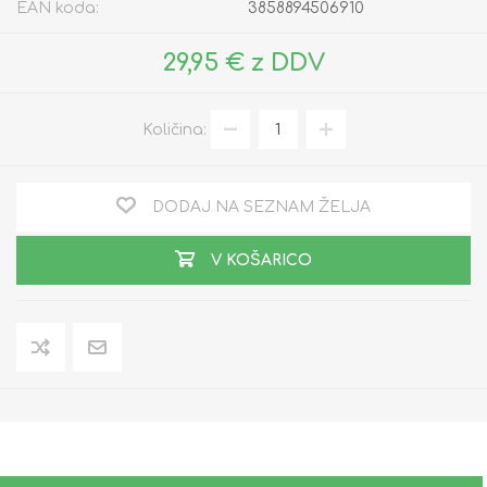
EAN koda:
3858894506910
29,95 € z DDV
Količina:
DODAJ NA SEZNAM ŽELJA
V KOŠARICO