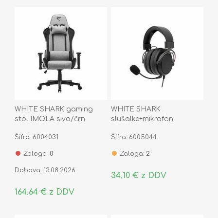
WHITE SHARK gaming
WHITE SHARK
stol IMOLA sivo/črn
slušalke+mikrofon
črno/sive gaming GH-2341
Šifra: 6004031
Šifra: 6005044
GORILLA
Zaloga:
0
Zaloga:
2
Dobava: 13.08.2026
34,10 € z DDV
164,64 € z DDV